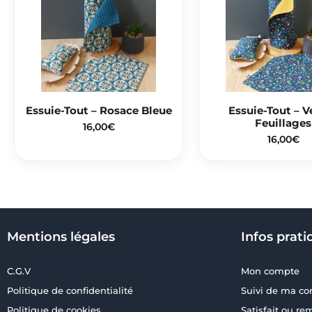
Essuie-Tout – Rosace Bleue
Essuie-Tout – V
Feuillages
16,00
€
16,00
€
Mentions légales
Infos prati
C.G.V
Mon compte
Politique de confidentialité
Suivi de ma 
Politique de cookies
Satisfait ou r