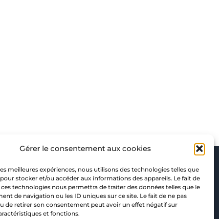
Gérer le consentement aux cookies
Nous suivre
 les meilleures expériences, nous utilisons des technologies telles que
 pour stocker et/ou accéder aux informations des appareils. Le fait de
F
I
P
 ces technologies nous permettra de traiter des données telles que le
t de navigation ou les ID uniques sur ce site. Le fait de ne pas
a
n
i
u de retirer son consentement peut avoir un effet négatif sur
c
s
n
aractéristiques et fonctions.