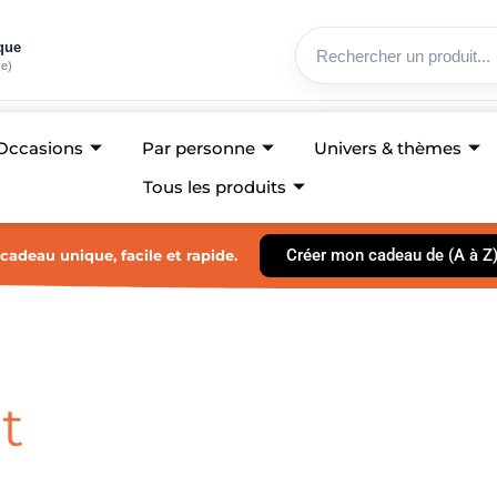
ique
ce)
Occasions
Par personne
Univers & thèmes
Tous les produits
Créer mon cadeau de (A à Z
cadeau unique, facile et rapide.
t