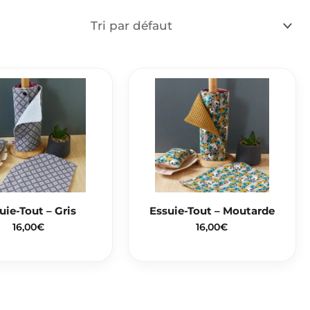
uie-Tout – Gris
Essuie-Tout – Moutarde
16,00
€
16,00
€