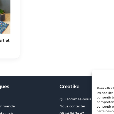
ert et
ques
Creatike
Pour offrir
les cookies
consentir à
Qui sommes-nous ?
comportemen
commande
Nous contacter
consentir o
certaines c
emboursé
06.44.94.34.47