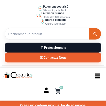
Aller
Paiement sécurisé
au
Sécurisé par la BNP
Livraison France
contenu
Offerte dès 80€ d’achats
Retrait boutique
Angers (sur place)
Professionnels
Contactez-Nous
0
Panier
Créez un cadeau unique, facile et rapide.