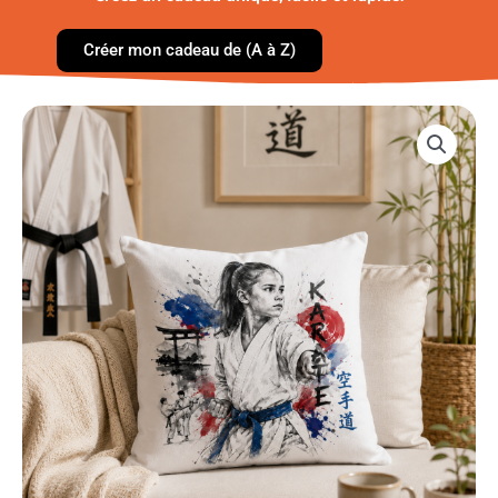
Créer mon cadeau de (A à Z)
quantité
de
Coussin
sport
personnalisé
–
Photo
transformée
en
illustration