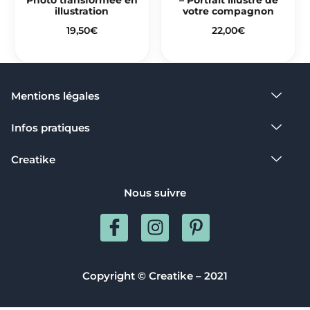
Photo transformée en
– Portrait illustré de
illustration
votre compagnon
19,50
€
22,00
€
Mentions légales​
Infos pratiques
Creatike
Nous suivre
I
I
P
c
n
i
o
s
n
n
t
t
Copyright © Creatike – 2021
-
a
e
f
g
r