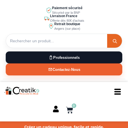
Aller
Paiement sécurisé
au
Sécurisé par la BNP
Livraison France
contenu
Offerte dès 80€ d’achats
Retrait boutique
Angers (sur place)
Professionnels
Contactez-Nous
0
Panier
Créez un cadeau unique, facile et rapide.