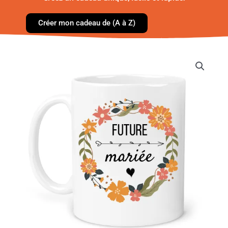
Créer mon cadeau de (A à Z)
quantité
de
Mug
EVJF
personnalisé
–
Future
Mariée