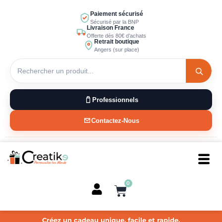
Aller
Paiement sécurisé
au
Sécurisé par la BNP
Livraison France
contenu
Offerte dès 80€ d’achats
Retrait boutique
Angers (sur place)
Professionnels
Contactez-Nous
0
Panier
Créez un cadeau unique, facile et rapide.